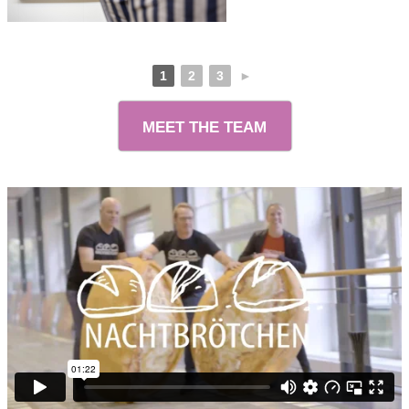
1
2
3
►
MEET THE TEAM