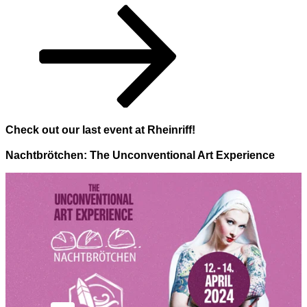
Zum
Inhalt
nach
unten
scrollen
Check out our last event at Rheinriff!
Nachtbrötchen: The Unconventional Art Experience